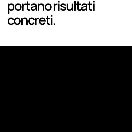
portano risultati 
concreti.
Costruiamo qualcosa di 
grande insieme.
Prenota una call gratuita di 30 minuti.
Una conversazione concreta su come possiamo 