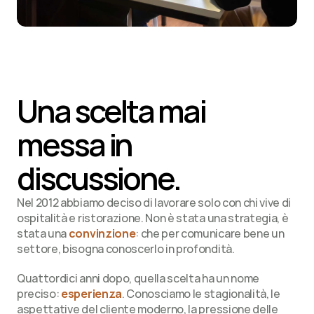
Una scelta mai 
messa in 
discussione.
Nel 2012 abbiamo deciso di lavorare solo con chi vive di 
ospitalità e ristorazione. Non è stata una strategia, è 
stata una 
convinzione
: che per comunicare bene un 
settore, bisogna conoscerlo in profondità.
Quattordici anni dopo, quella scelta ha un nome 
preciso: 
esperienza
. Conosciamo le stagionalità, le 
aspettative del cliente moderno, la pressione delle 