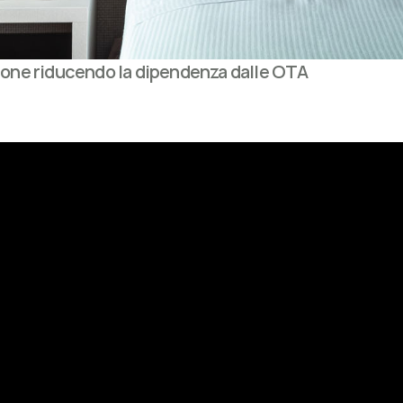
ione riducendo la dipendenza dalle OTA
lcosa di grande 
aiutare 