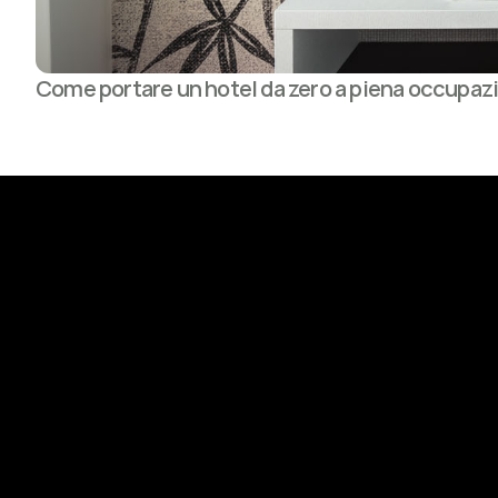
Come portare un hotel da zero a piena occupaz
Costruiamo qua
Prenota una call gratuita di 30 minuti.
Una conversazione concreta su come possiamo 