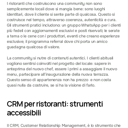
I ristoranti che costruiscono una community non sono 
semplicemente locali dove si mangia bene: sono luoghi 
identitari, dove il cliente si sente parte di qualcosa. Questo si 
costruisce nel tempo, attraverso coerenza, autenticità e cura. 
Gli strumenti pratici includono: un gruppo WhatsApp per i clienti 
più fedeli con aggiornamenti esclusivi e posti riservati; le serate 
a tema o le cene con i produttori, eventi che creano esperienze 
esclusive; il programma referral dove chi porta un amico 
guadagna qualcosa di valore.
La community si nutre di contenuti autentici. I clienti abituali 
vogliono sentirsi coinvolti nel progetto del locale: sapere in 
anteprima del nuovo chef, essere i primi a assaggiare il nuovo 
menu, partecipare all’inaugurazione della nuova terrazza. 
Questo senso di appartenenza non ha prezzo  e non costa 
quasi nulla da costruire, se si ha la visione di farlo.
CRM per ristoranti: strumenti 
accessibili
Il CRM, Customer Relationship Management, è lo strumento che 