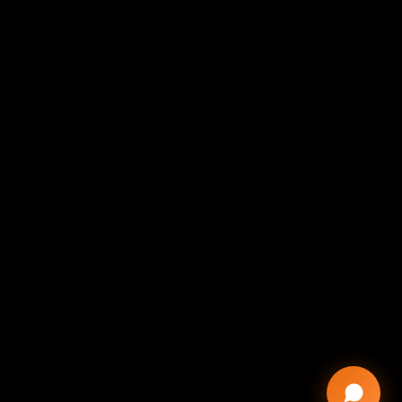
grande insieme.
Prenota una call gratuita di 30 minuti.
Una conversazione concreta su come possiamo 
aiutare la tua struttura a crescere.
Prenota la call
Studio di comunicazione specializzato
in ospitalità e ristorazione. 
info@visiva.studio
+39 0421 633507
Portogruaro VE