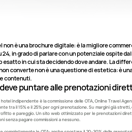
el non è una brochure digitale: è la migliore commerci
 24, in grado di parlare con un potenziale ospite dall
satto in cui sta decidendo dove andare. La differen
non converte non è una questione di estetica: è una
 e contenuti.
 deve puntare alle prenotazioni diret
ni hotel indipendente è la commissione delle OTA, Online Travel Age
te tra il 15% e il 25% per ogni prenotazione. Su margini già stretti,
rofitto e pareggio. Un sito web ottimizzato per le prenotazioni dire
oni senza pagare commissioni a nessuno.
e completamente le OTA: anche spostare il 20-30% delle prenotazion