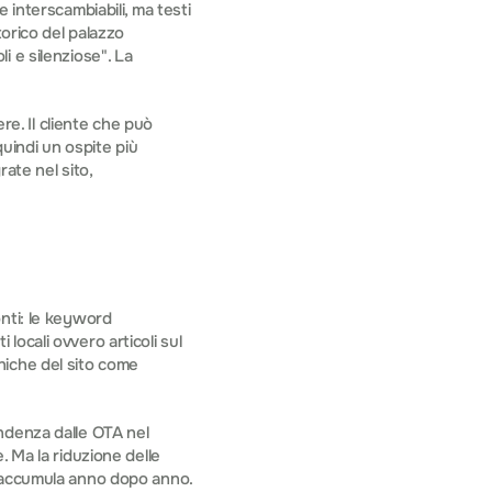
interscambiabili, ma testi 
orico del palazzo 
 e silenziose". La 
re. Il cliente che può 
uindi un ospite più 
ate nel sito, 
nti: le keyword 
ocali ovvero articoli sul 
cniche del sito come 
ndenza dalle OTA nel 
 Ma la riduzione delle 
 accumula anno dopo anno. 