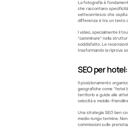
La fotografia è fondamental
che raccontano specificità,
settecentesco che ospita l
differenza è tra un testo 
I video, specialmente il to
"camminare" nella struttura
soddisfatto. Le recensioni 
trasformando la riprova so
SEO per hotel
Il posizionamento organico
geografiche come "hotel bo
territorio e guide alle atti
velocità e mobile-friendlin
Una strategia SEO ben cost
medio-lungo termine. Non è
commissioni sulle prenota