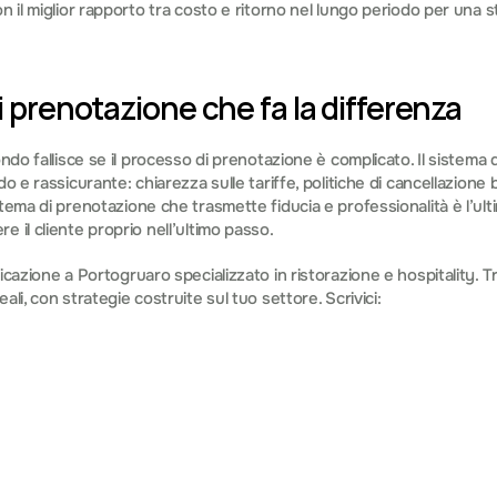
n il miglior rapporto tra costo e ritorno nel lungo periodo per una st
i prenotazione che fa la differenza
ondo fallisce se il processo di prenotazione è complicato. Il sistema 
o e rassicurante: chiarezza sulle tariffe, politiche di cancellazione b
stema di prenotazione che trasmette fiducia e professionalità è l’ult
 il cliente proprio nell’ultimo passo.
icazione a Portogruaro specializzato in ristorazione e hospitality. T
ali, con strategie costruite sul tuo settore. Scrivici:
 info@visiva.st