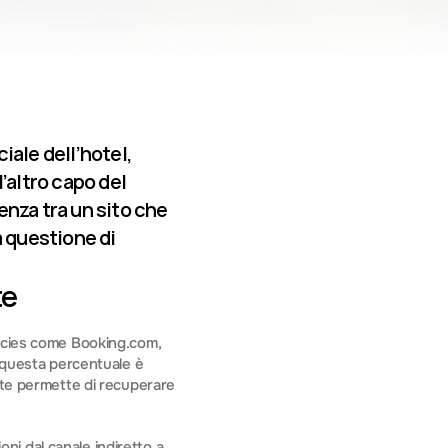
ale dell’hotel, 
’altro capo del 
za tra un sito che 
 questione di 
te
ncies come Booking.com, 
 questa percentuale è 
tte permette di recuperare 
i dal canale indiretto a 