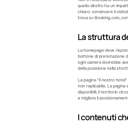
quello diretto ha un impatto
chiaro: convincere il visi
trova su Booking.com, con v
La struttura d
La homepage deve risponde
bottone di prenotazione de
ogni camera dovrebbe avere
della posizione nella strutt
La pagina "Il nostro hotel" 
non replicabile. La pagina 
disponibili, il territorio ci
e migliora il posizionamen
I contenuti ch