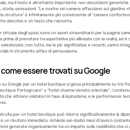
e, ma il testo è altrettanto importante: non descrizioni generiche e 
 storia, sensazioni. "Le nostre sei camere affacciano sul giardino st
a struttura" è infinitamente più convincente di "camere confortevoli
che descrive e un testo che racconta.
ur virtuale degli spazi, sono un asset straordinario per la pagina came
 prima di prenotare ha aspettative più allineate con la realtà, ed è q
selezionate, non tutte, ma le più significative e recenti, vanno integr
ciale in strumento attivo di persuasione.
: come essere trovati su Google
 su Google per un hotel boutique si gioca principalmente su tre fro
utique Portogruaro" o "hotel charme Veneto orientale", i contenuti l
vità che attirano visitatori in fase di ispirazione, e le performance te
ess.
ruita per un hotel boutique può ridurre significativamente la dipe
 un risultato immediato: richiede sei-dodici mesi di lavoro costante.
zioni generate organicamente ha un impatto sulla redditività che si