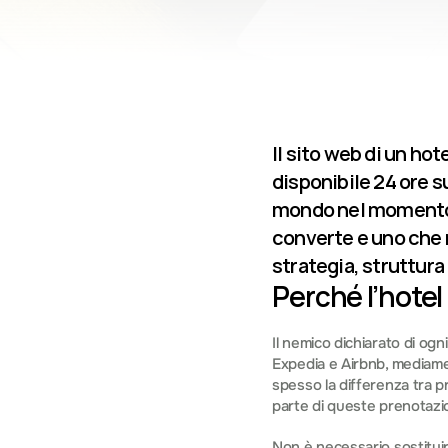
Il sito web di un hot
disponibile 24 ore su
mondo nel momento e
converte e uno che 
strategia, struttura
Perché l’hotel
Il nemico dichiarato di og
Expedia e Airbnb, mediamen
spesso la differenza tra p
parte di queste prenotazi
Non è necessario sostituir