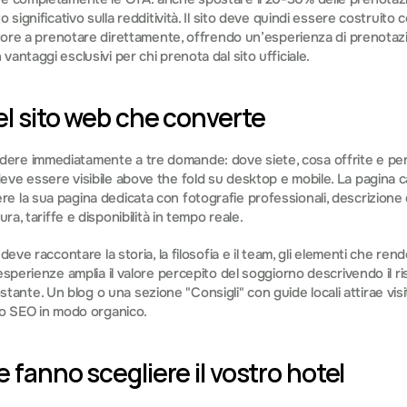
 significativo sulla redditività. Il sito deve quindi essere costruito 
tatore a prenotare direttamente, offrendo un’esperienza di prenotazio
antaggi esclusivi per chi prenota dal sito ufficiale.
el sito web che converte
re immediatamente a tre domande: dove siete, cosa offrite e perché
ve essere visibile above the fold su desktop e mobile. La pagina ca
 la sua pagina dedicata con fotografie professionali, descrizione 
ura, tariffe e disponibilità in tempo reale.
deve raccontare la storia, la filosofia e il team, gli elementi che rend
esperienze amplia il valore percepito del soggiorno descrivendo il rist
rcostante. Un blog o una sezione "Consigli" con guide locali attirae visit
to SEO in modo organico.
e fanno scegliere il vostro hotel